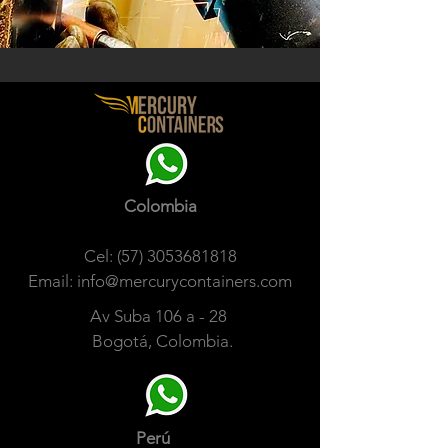
Colombia
Cel:
(57) 3053681818
Email:
info@mercurycontainers.com
Av Suba 106 a - 28
Bogotá, Colombia.
Perú