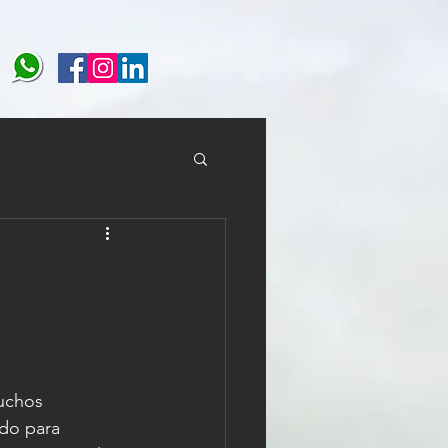
uchos 
do para 