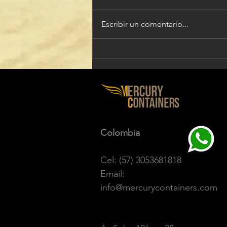
Escribir un comentario...
Datos curiosos de los
containers
Colombia
Cel: (57) 3053681818
Email:
info@mercurycontainers.com