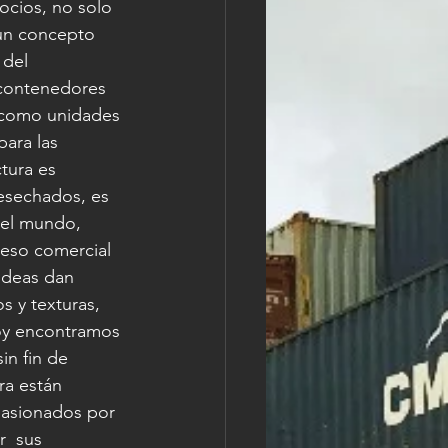
ocios, no solo 
un concepto 
 del 
contenedores 
l como unidades 
ara las 
tura es 
esechados, es 
del mundo, 
reso comercial 
ideas dan 
s y texturas, 
hoy encontramos 
in fin de 
ra están 
apasionados por 
  sus 