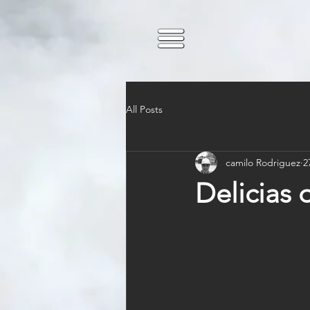
All Posts
camilo Rodriguez
2
Delicias 