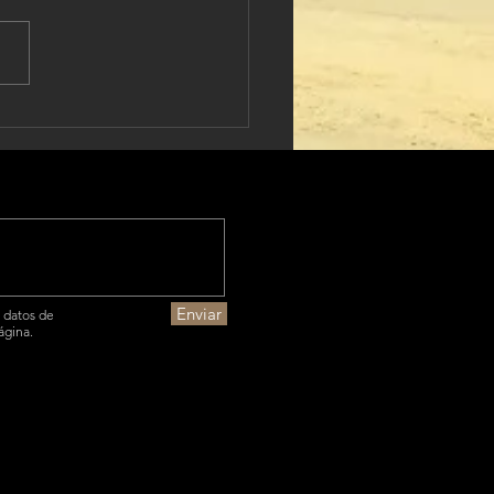
itectura realmente
enible en continers
Enviar
e datos de
ágina.